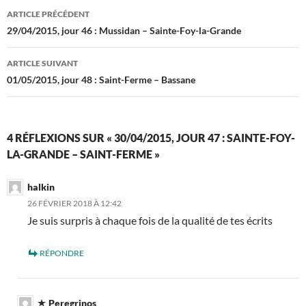
Navigation
ARTICLE PRÉCÉDENT
des
29/04/2015, jour 46 : Mussidan – Sainte-Foy-la-Grande
articles
ARTICLE SUIVANT
01/05/2015, jour 48 : Saint-Ferme – Bassane
4 RÉFLEXIONS SUR « 30/04/2015, JOUR 47 : SAINTE-FOY-
LA-GRANDE – SAINT-FERME »
halkin
26 FÉVRIER 2018 À 12:42
Je suis surpris à chaque fois de la qualité de tes écrits
RÉPONDRE
Peregrinos