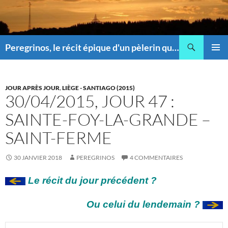
Recherche
Peregrinos, le récit épique d'un pèlerin qui pique !
ALLER
MENU
AU
PRINCI
CONTENU
JOUR APRÈS JOUR
,
LIÈGE - SANTIAGO (2015)
30/04/2015, JOUR 47 :
SAINTE-FOY-LA-GRANDE –
SAINT-FERME
30 JANVIER 2018
PEREGRINOS
4 COMMENTAIRES
Le récit du jour précédent ?
Ou celui du lendemain ?