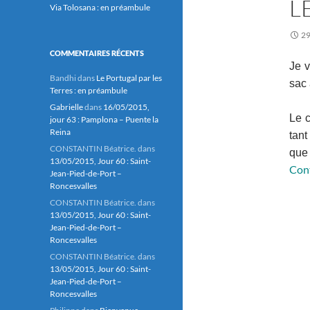
L
Via Tolosana : en préambule
29
COMMENTAIRES RÉCENTS
Je v
Bandhi
dans
Le Portugal par les
sac 
Terres : en préambule
Gabrielle
dans
16/05/2015,
Le c
jour 63 : Pamplona – Puente la
Reina
tant
CONSTANTIN Béatrice.
dans
que 
13/05/2015, Jour 60 : Saint-
Cont
Jean-Pied-de-Port –
Roncesvalles
CONSTANTIN Béatrice.
dans
13/05/2015, Jour 60 : Saint-
Jean-Pied-de-Port –
Roncesvalles
CONSTANTIN Béatrice.
dans
13/05/2015, Jour 60 : Saint-
Jean-Pied-de-Port –
Roncesvalles