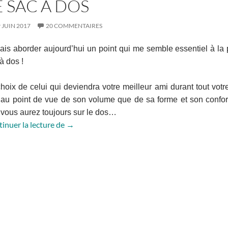
E SAC À DOS
 JUIN 2017
20 COMMENTAIRES
ais aborder aujourd’hui un point qui me semble essentiel à la 
à dos !
hoix de celui qui deviendra votre meilleur ami durant tout votre
 au point de vue de son volume que de sa forme et son confort
vous aurez toujours sur le dos…
Le sac à dos
inuer la lecture de
→