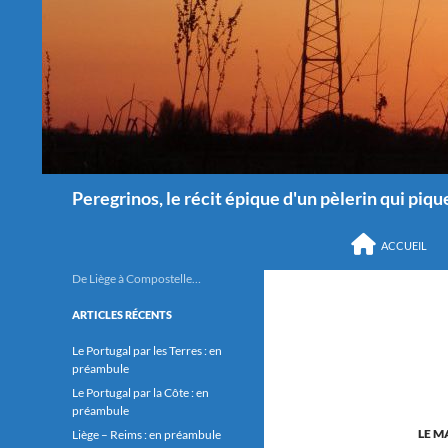
Recherche
Peregrinos, le récit épique d'un pèlerin qui pique
ALLER AU CONTEN
ACCUEIL
De Liège à Compostelle…
ARTICLES RÉCENTS
Le Portugal par les Terres : en
préambule
Le Portugal par la Côte : en
préambule
LE M
Liège – Reims : en préambule