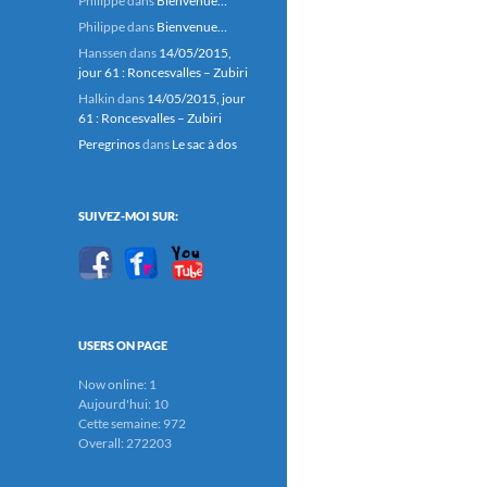
Philippe
dans
Bienvenue…
Philippe
dans
Bienvenue…
Hanssen
dans
14/05/2015,
jour 61 : Roncesvalles – Zubiri
Halkin
dans
14/05/2015, jour
61 : Roncesvalles – Zubiri
Peregrinos
dans
Le sac à dos
SUIVEZ-MOI SUR:
USERS ON PAGE
Now online: 1
Aujourd'hui: 10
Cette semaine: 972
Overall: 272203