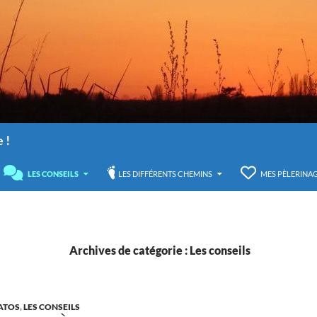
 !
U
LES CONSEILS
LES DIFFÉRENTS CHEMINS
MES PÈLERINA
Archives de catégorie : Les conseils
ATOS
,
LES CONSEILS