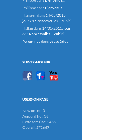
Philippe
dans
Bienvenue…
Philippe
dans
Bienvenue…
Hanssen
dans
14/05/2015,
jour 61 : Roncesvalles – Zubiri
Halkin
dans
14/05/2015, jour
61 : Roncesvalles – Zubiri
Peregrinos
dans
Le sac à dos
SUIVEZ-MOI SUR:
USERS ON PAGE
Now online: 0
Aujourd'hui: 38
Cette semaine: 1436
Overall: 272667