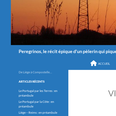
Recherche
Peregrinos, le récit épique d'un pèlerin qui pique
ALLER AU CONTEN
ACCUEIL
De Liège à Compostelle…
ARTICLES RÉCENTS
V
Le Portugal par les Terres : en
préambule
Le Portugal par la Côte : en
préambule
Liège – Reims : en préambule