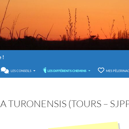
 !
U
LES CONSEILS
LES DIFFÉRENTS CHEMINS
MES PÈLERINA
IA TURONENSIS (TOURS – SJPP