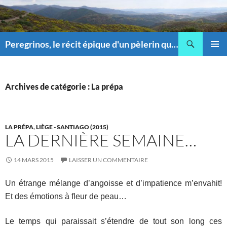
Recherche
Peregrinos, le récit épique d'un pèlerin qui pique !
ALLER
MENU
AU
PRINCI
CONTENU
Archives de catégorie : La prépa
LA PRÉPA
,
LIÈGE - SANTIAGO (2015)
LA DERNIÈRE SEMAINE…
14 MARS 2015
LAISSER UN COMMENTAIRE
Un étrange mélange d’angoisse et d’impatience m’envahit!
Et des émotions à fleur de peau…
Le temps qui paraissait s’étendre de tout son long ces