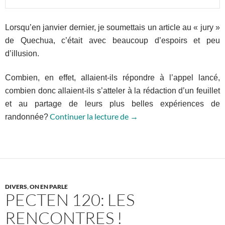
Lorsqu’en janvier dernier, je soumettais un article au « jury »
de Quechua, c’était avec beaucoup d’espoirs et peu
d’illusion.
Combien, en effet, allaient-ils répondre à l’appel lancé,
combien donc allaient-ils s’atteler à la rédaction d’un feuillet
et au partage de leurs plus belles expériences de
Ça y est, c’est fait!
Continuer la lecture de
→
randonnée?
DIVERS
,
ON EN PARLE
PECTEN 120: LES
RENCONTRES !