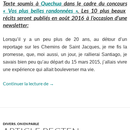
Texte soumis à
Quechua
dans le cadre du
concours
« Vos plus belles randonnées »
. Les 10 plus beaux
récits seront publiés en août 2016 à l’occasion d’une
newsletter:
Lorsqu’il y a un peu plus de 20 ans, au détour d’un
reportage sur les Chemins de Saint Jacques, je me fis la
promesse, que, moi aussi, un jour, je rallierai Santiago, je
savais bien peu qu’au départ du 15 mars 2015, j’allais vivre
une expérience qui allait bouleverser ma vie.
Article Quechua
Continuer la lecture de
→
DIVERS
,
ON EN PARLE