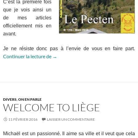
C’est la première fois
que je vois ainsi un
de mes articles
officiellement mis en
avant.
Je ne résiste donc pas à l’envie de vous en faire part.
Yipeeeee: première publication officielle
Continuer la lecture de
→
DIVERS
,
ON EN PARLE
WELCOME TO LIÈGE
11 FÉVRIER 2016
LAISSER UN COMMENTAIRE
Michaël est un passionné. Il aime sa ville et il veut que cela