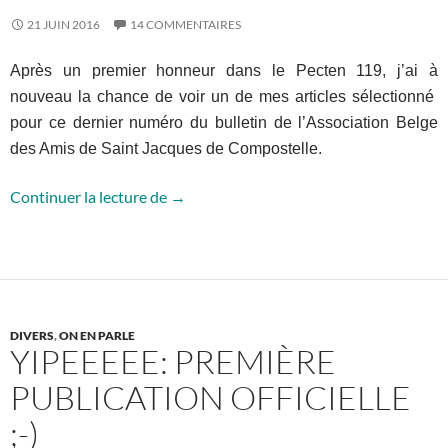
21 JUIN 2016
14 COMMENTAIRES
Après un premier honneur dans le Pecten 119, j’ai à
nouveau la chance de voir un de mes articles sélectionné
pour ce dernier numéro du bulletin de l’Association Belge
des Amis de Saint Jacques de Compostelle.
Pecten 120: Les rencontres !
Continuer la lecture de
→
DIVERS
,
ON EN PARLE
YIPEEEEE: PREMIÈRE
PUBLICATION OFFICIELLE
;-)