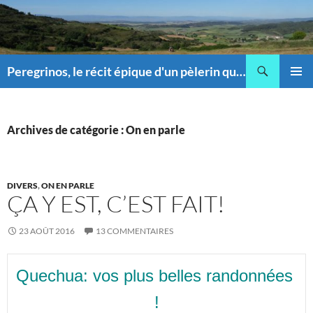
Recherche
Peregrinos, le récit épique d'un pèlerin qui pique !
ALLER
MENU
AU
PRINCI
CONTENU
Archives de catégorie : On en parle
DIVERS
,
ON EN PARLE
ÇA Y EST, C’EST FAIT!
23 AOÛT 2016
13 COMMENTAIRES
Quechua: vos plus belles randonnées 
!