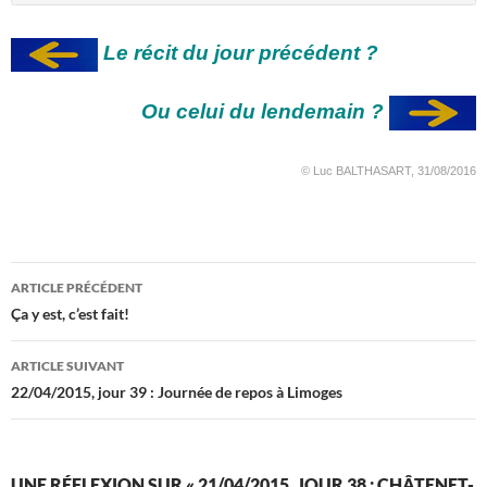
Le récit du jour précédent ?
Ou celui du lendemain ?
© Luc BALTHASART, 31/08/2016
Navigation
ARTICLE PRÉCÉDENT
des
Ça y est, c’est fait!
articles
ARTICLE SUIVANT
22/04/2015, jour 39 : Journée de repos à Limoges
UNE RÉFLEXION SUR « 21/04/2015, JOUR 38 : CHÂTENET-