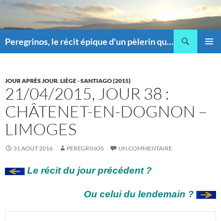
Recherche
Peregrinos, le récit épique d'un pèlerin qui pique !
ALLER
MENU
AU
PRINCI
CONTENU
JOUR APRÈS JOUR
,
LIÈGE - SANTIAGO (2015)
21/04/2015, JOUR 38 :
CHÂTENET-EN-DOGNON –
LIMOGES
31 AOÛT 2016
PEREGRINOS
UN COMMENTAIRE
Le récit du jour précédent ?
Ou celui du lendemain ?