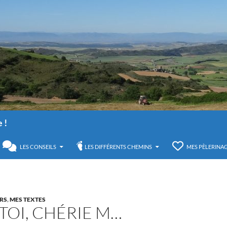
 !
U
LES CONSEILS
LES DIFFÉRENTS CHEMINS
MES PÈLERINA
RS
,
MES TEXTES
 TOI, CHÉRIE M…