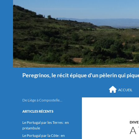
Recherche
Peregrinos, le récit épique d'un pèlerin qui pique
ALLER AU CONTEN
ACCUEIL
De Liège à Compostelle…
ARTICLES RÉCENTS
DIVE
Le Portugal par les Terres : en
A
préambule
Le Portugal par la Côte : en