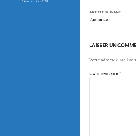
Overall: 272129
articles
ARTICLE SUIVANT
L’annonce
LAISSER UN COMM
Votre adresse e-mail ne s
Commentaire
*