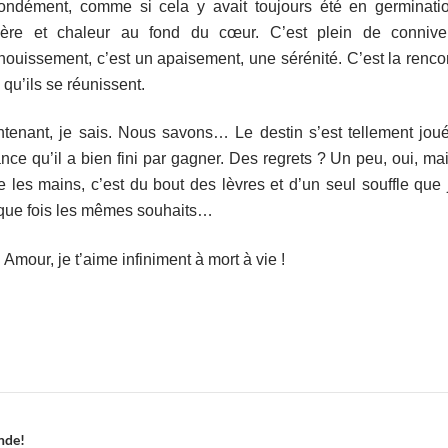
fondément, comme si cela y avait toujours été en germinatio
ière et chaleur au fond du cœur. C’est plein de connivenc
ouissement, c’est un apaisement, une sérénité. C’est la renco
 qu’ils se réunissent.
ntenant, je sais. Nous savons… Le destin s’est tellement jou
nce qu’il a bien fini par gagner. Des regrets ? Un peu, oui, m
e les mains, c’est du bout des lèvres et d’un seul souffle que j
que fois les mêmes souhaits…
Amour, je t’aime infiniment à mort à vie !
ande!