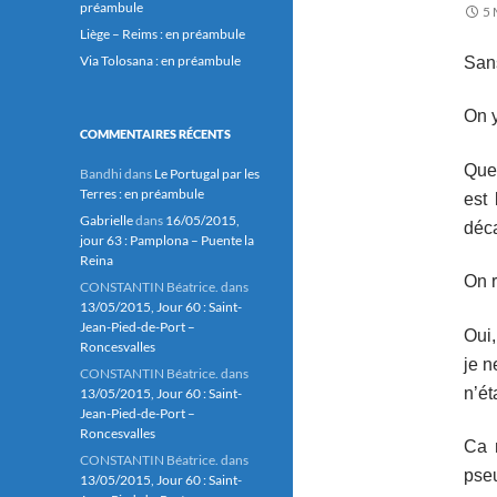
préambule
5 
Liège – Reims : en préambule
Via Tolosana : en préambule
Sans
On y
COMMENTAIRES RÉCENTS
Quel
Bandhi
dans
Le Portugal par les
Terres : en préambule
est
Gabrielle
dans
16/05/2015,
déc
jour 63 : Pamplona – Puente la
Reina
On r
CONSTANTIN Béatrice.
dans
13/05/2015, Jour 60 : Saint-
Jean-Pied-de-Port –
Oui,
Roncesvalles
je n
CONSTANTIN Béatrice.
dans
n’ét
13/05/2015, Jour 60 : Saint-
Jean-Pied-de-Port –
Roncesvalles
Ca 
CONSTANTIN Béatrice.
dans
pse
13/05/2015, Jour 60 : Saint-