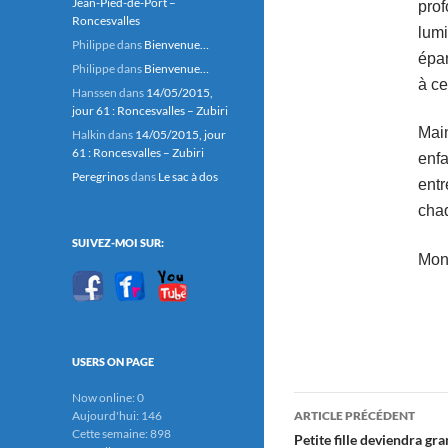
Jean-Pied-de-Port –
pro
Roncesvalles
lum
Philippe
dans
Bienvenue…
épan
Philippe
dans
Bienvenue…
à ce
Hanssen
dans
14/05/2015,
jour 61 : Roncesvalles – Zubiri
Mai
Halkin
dans
14/05/2015, jour
61 : Roncesvalles – Zubiri
enfa
Peregrinos
dans
Le sac à dos
entr
cha
SUIVEZ-MOI SUR:
Mon 
USERS ON PAGE
Now online: 0
Navigation
ARTICLE PRÉCÉDENT
Aujourd'hui: 146
Cette semaine: 898
des
Petite fille deviendra gr