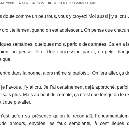
MAI 2008
PEREGRINOS
LAISSER UN COMMENTAIRE
 doute comme un peu tous, vous y croyez! Moi aussi j’y ai cru
 croit tellement quand on est adolescent. On pense que chacun 
ques semaines, quelques mois, parfois des années. Ca en a la 
 bien, on pense l’être. Une concession par ci, un petit chan
alque.
entre dans la norme, alors même si parfois… On fera aller, ça doi
 je l’avoue, j’y ai cru. Je l’ai certainement déjà approché, parfo
e sais plus. Mais au bout du compte, ça n’est que lorsqu’on le r
ait que pis-aller.
n’est qu’en sa présence qu’on le reconnaît. Fondamentaleme
udo amours, envolés les faux semblants, à cent lieues d